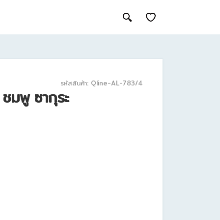
รหัสสินค้า: Qline-AL-783/4
น ชมพู ซากุระ