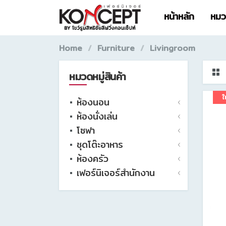
หน้าหลัก
หมวด
Home
Furniture
Livingroom
หมวดหมู่สินค้า
ใ
ห้องนอน
ห้องนั่งเล่น
ชุดห้องนอน
โซฟา
เตียง
ชุดวางทีวีไม่เจาะผนัง
ชุดโต๊ะอาหาร
ตู้เสื้อผ้า
ชุดวางทีวีเจาะผนัง
โซฟาเข้ามุม 200- 220 ซม.
ห้องครัว
โต๊ะเครื่องแป้ง
ตู้โชว์
โซฟาเข้ามุม 230-290 ซม.
ชุดโต๊ะอาหาร 4 ที่นั่ง
เฟอร์นิเจอร์สำนักงาน
ตู้วางทีวี
ชั้นวางของ
โซฟาเข้ามุม 300 ซม.ขึ้นไป
ชุดโต๊ะอาหาร 6 ที่นั่งขึ้นไป
ตู้ครัวเตี้ย
ตู้ข้างเตียง
ตู้เตี้ย/ตู้ลิ้นชัก
โซฟาเบด/เดย์เบด
เก้าอี้ทานอาหาร
ตู้ครัวสูง
โต๊ะทำงานไม้
ที่นอน
ตู้สูง/ตู้หนังสือ
เก้าอี้พักผ่อน
ชุดโต๊ะทานน้ำชา
โต๊ะ/เก้าอี้ ผู้บริหาร
ตู้รองเท้า
เก้าอี้สำนักงาน