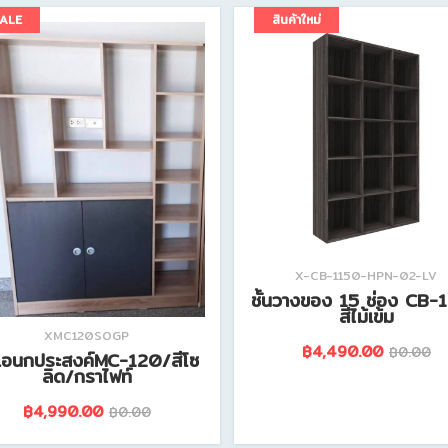
ดูรายละเอียดสินค้านี้
ดูรายละเอียดสินค้านี้
ALE
สินค้าใหม่
X-CB-1150-HPN-02-LV
ชั้นวางของ 15 ช่อง CB-
สีไม้เข้ม
XMC120SOGP
฿4,490.00
฿0.00
้นเอนกประสงค์MC-120/สีโซ
ลิด/กราไฟท์
฿4,990.00
฿0.00