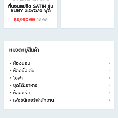
ที่นอนสปริง SATIN รุ่น
RUBY 3.5/5/6 ฟุต
฿6,990.00
฿0.00
ดูรายละเอียดสินค้านี้
ดูรายละเอียดสินค้านี้
หมวดหมู่สินค้า
ห้องนอน
ห้องนั่งเล่น
ชุดห้องนอน
โซฟา
เตียง
ชุดวางทีวีไม่เจาะผนัง
ชุดโต๊ะอาหาร
ตู้เสื้อผ้า
ชุดวางทีวีเจาะผนัง
โซฟาเข้ามุม 200- 220 ซม.
ห้องครัว
โต๊ะเครื่องแป้ง
ตู้โชว์
โซฟาเข้ามุม 230-290 ซม.
ชุดโต๊ะอาหาร 4 ที่นั่ง
เฟอร์นิเจอร์สำนักงาน
ตู้วางทีวี
ชั้นวางของ
โซฟาเข้ามุม 300 ซม.ขึ้นไป
ชุดโต๊ะอาหาร 6 ที่นั่งขึ้นไป
ตู้ครัวเตี้ย
ตู้ข้างเตียง
ตู้เตี้ย/ตู้ลิ้นชัก
โซฟาเบด/เดย์เบด
เก้าอี้ทานอาหาร
ตู้ครัวสูง
โต๊ะทำงานไม้
ที่นอน
ตู้สูง/ตู้หนังสือ
เก้าอี้พักผ่อน
ชุดโต๊ะทานน้ำชา
โต๊ะ/เก้าอี้ ผู้บริหาร